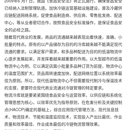
2009年6 月1 日，我国《食品安全法》将正式施行，确保食品安全
已经纳入法制管理轨道。加快冷链运营基础设施建设，普及冷藏供
应链配送网络系统，促使食品制造商、供应商、零售批发商、配送
中心，等从业者密切合作，按照食品安全标准操作，是保证食品安
全的必经之路。
随着现代商业的发展，商品的流通越来越表现出着快速，准确，小
批量的特点。原有的以产品储存为目的的冷库越来越不能满足现代
流通的要求。以满足客户需求，和多品种配送为目的的低温物流中
心逐步发展起来，并发挥着越来越重要的作用。以大型超市的低温
物流中心为例，它以满足店面小批量多品种订货为前提，物流中心
的温度范围扩大，货品周转速度加快，配送网络位置以系统效率最
佳为原则。所以，现代低温物流中心不但需要现代制冷与保温技术
的支撑，更要符合现代商业流通对冷链管理的特定要求。
物流冷库就是要紧紧围绕食品安全与运营效率，以供应链和系统化
管理思想为核心，以效率优先为指导原则，在危害分析及关键控制
点(HACCP)确定的基础上，综合应用现代管理方法、现代信息技
术、物流技术、节能和温度监控技术，实现投入产出比最优、作业
质量和效率最佳、作业成本最低的冷链物流管理效果。